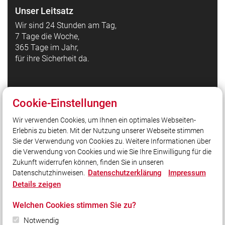
Unser Leitsatz
Wir sind 24 Stunden am Tag,
7 Tage die Woche,
365 Tage im Jahr,
für ihre Sicherheit da.
Quicklinks
Cookie-Einstellungen
Einsatzberichte
Wir verwenden Cookies, um Ihnen ein optimales Webseiten-
Aktuelles von der Feuerwehr Unterlaus
Erlebnis zu bieten. Mit der Nutzung unserer Webseite stimmen
Bürgerinfo
Sie der Verwendung von Cookies zu. Weitere Informationen über
Kreisfeuerwehrverband Rosenheim
die Verwendung von Cookies und wie Sie Ihre Einwilligung für die
Zukunft widerrufen können, finden Sie in unseren
Datenschutzerklärung
Impressum
Datenschutzhinweisen.
Social Media
Details zeigen
Auch unterwegs immer auf dem Laufenden bleiben?
Welchen Cookies stimmen Sie zu?
Bleiben Sie mit uns in Kontakt und vernetzen Sie sich
mit uns!
Notwendig